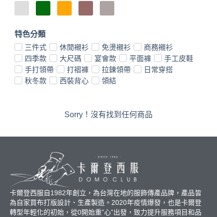
特色分類
三件式
休閒襯衫
免燙襯衫
商務襯衫
四季款
大尺碼
宴會款
平面褲
手工皮鞋
手打領帶
打褶褲
拉鍊領帶
日常穿搭
秋冬款
西裝背心
領結
Sorry！沒有找到任何商品
卡爾登西服自1982年創立，為台灣在地的服飾傳產品牌，產品皆
為自家買布打版設計、生產製造。2020年疫情爆發，也是卡爾登
轉型年輕化的初始，從0開始重”心”出發，致力提升服務項目和品