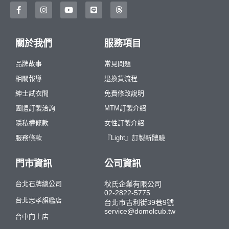
關於我們
服務項目
品牌故事
常見問題
相關報導
退換貨流程
紳士試衣間
免費修改說明
團體訂製洽詢
MTM訂製介紹
隱私權條款
女性訂製介紹
服務條款
『Light』訂製新體驗
門市資訊
公司資訊
台北石牌總公司
秋氏企業有限公司
02-2822-5775
台北忠孝旗艦店
台北市吉利街39巷9號
service@domolcub.tw
台中向上店