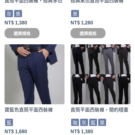
直筒平面西裝褲・經典多色
經典黑色直筒平面西裝褲
灰
黑
黑
NT$
1,380
NT$
1,280
選擇規格
選擇規格
寶藍色直筒平面西裝褲
直筒平面西裝褲・簡約穩重
藍
咖
灰
藍
黑
NT$
1,680
NT$
1,380