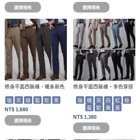
選擇規格
選擇規格
修身平面西裝褲・暖系新色
修身平面西裝褲・多色穿搭
咖
灰
綠
藍
駝
黑
咖
橘
灰
白
紅
綠
藍
駝
黃
黑
NT$
1,680
NT$
1,380
選擇規格
選擇規格