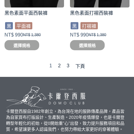
黑色素面平面西裝褲
黑色素面打褶西裝褲
黑
平面褲
黑
打褶褲
NT$
990
NT$
990
NT$
1,380
NT$
1,380
選擇規格
選擇規格
1
2
3
下頁
卡爾登西服自1982年創立，為台灣在地的服飾傳產品牌，產品皆
為自家買布打版設計、生產製造。2020年疫情爆發，也是卡爾登
轉型年輕化的初始，從0開始重”心”出發，致力提升服務項目和品
質，希望讓更多人認識我們，也努力帶給大家更好的穿著體驗。