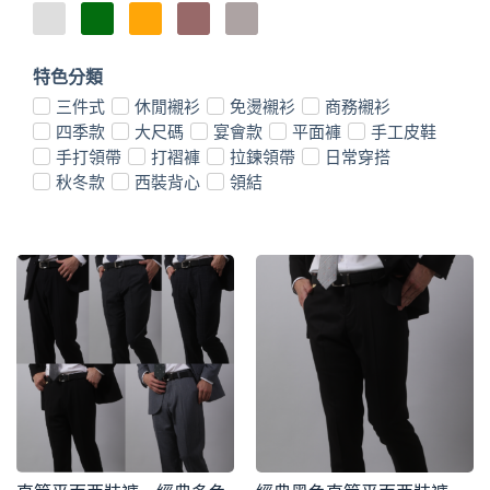
特色分類
三件式
休閒襯衫
免燙襯衫
商務襯衫
四季款
大尺碼
宴會款
平面褲
手工皮鞋
手打領帶
打褶褲
拉鍊領帶
日常穿搭
秋冬款
西裝背心
領結