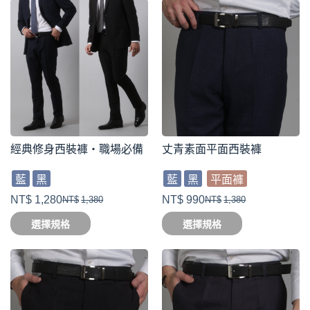
經典修身西裝褲・職場必備
丈青素面平面西裝褲
藍
黑
藍
黑
平面褲
NT$
1,280
NT$
990
NT$
1,380
NT$
1,380
選擇規格
選擇規格