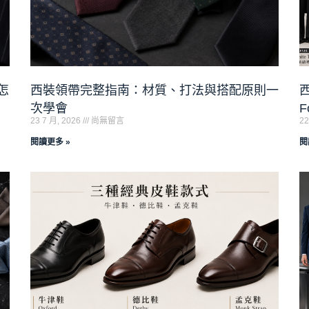
怎
西裝領帶完整指南：材質、打法與搭配原則一
西
次學會
F
23 7 月, 2026
尚無留言
22
閱讀更多 »
閱