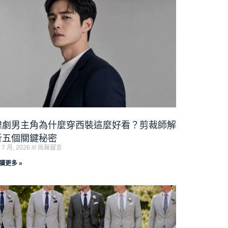
韓劇男主角為什麼穿西裝這麼好看？剪裁師解
析五個關鍵秘密
 7 月, 2026
尚無留言
讀更多 »