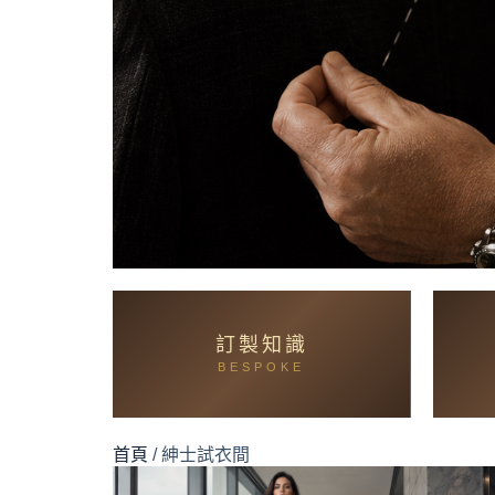
訂製知識
首頁
/ 紳士試衣間