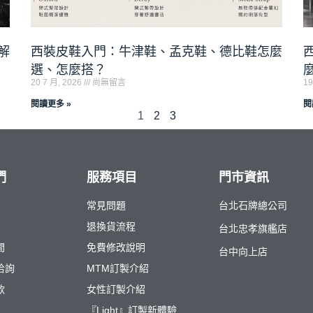
解
西裝皮鞋入門：牛津鞋、孟克鞋、德比鞋怎麼
選、怎麼搭？
20 7 月, 2026
尚無留言
19
閱讀更多 »
閱
1
2
3
們
服務項目
門市資訊
常見問題
台北石牌總公司
退換貨流程
台北忠孝旗艦店
間
免費修改說明
台中向上店
洽詢
MTM訂製介紹
款
女性訂製介紹
『Light』訂製新體驗