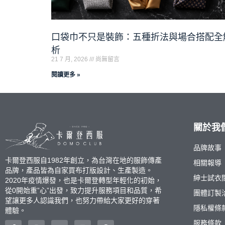
口袋巾不只是裝飾：五種折法與場合搭配全
析
21 7 月, 2026
尚無留言
閱讀更多 »
關於我
品牌故事
卡爾登西服自1982年創立，為台灣在地的服飾傳產
相關報導
品牌，產品皆為自家買布打版設計、生產製造。
紳士試衣
2020年疫情爆發，也是卡爾登轉型年輕化的初始，
從0開始重”心”出發，致力提升服務項目和品質，希
團體訂製
望讓更多人認識我們，也努力帶給大家更好的穿著
隱私權條
體驗。
服務條款