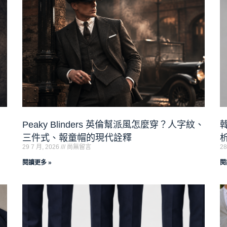
Peaky Blinders 英倫幫派風怎麼穿？人字紋、
三件式、報童帽的現代詮釋
29 7 月, 2026
尚無留言
28
閱讀更多 »
閱