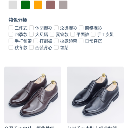
特色分類
三件式
休閒襯衫
免燙襯衫
商務襯衫
四季款
大尺碼
宴會款
平面褲
手工皮鞋
手打領帶
打褶褲
拉鍊領帶
日常穿搭
秋冬款
西裝背心
領結