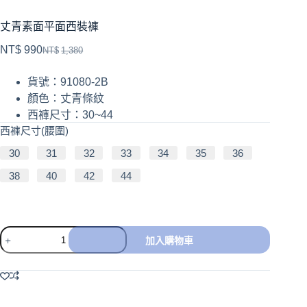
丈青素面平面西裝褲
NT$
990
NT$
1,380
貨號：91080-2B
顏色：丈青條紋
西褲尺寸：30~44
西褲尺寸(腰圍)
30
31
32
33
34
35
36
38
40
42
44
加入購物車
A
l
t
e