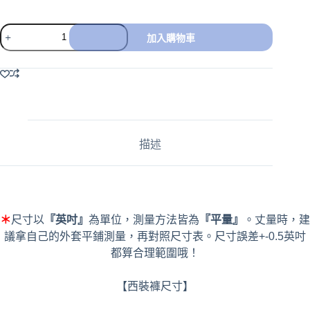
加入購物車
A
l
t
e
r
n
a
描述
t
i
v
e
:
＊
尺寸以
『英吋』
為單位，測量方法皆為
『平量』
。丈量時，建
議拿自己的外套平鋪測量，再對照尺寸表。尺寸誤差+-0.5英吋
都算合理範圍哦！
【西裝褲尺寸】