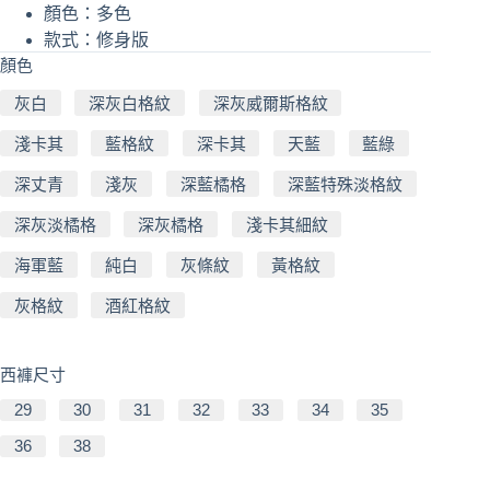
顏色：多色
款式：修身版
顏色
灰白
深灰白格紋
深灰威爾斯格紋
淺卡其
藍格紋
深卡其
天藍
藍綠
深丈青
淺灰
深藍橘格
深藍特殊淡格紋
深灰淡橘格
深灰橘格
淺卡其細紋
海軍藍
純白
灰條紋
黃格紋
灰格紋
酒紅格紋
西褲尺寸
29
30
31
32
33
34
35
36
38