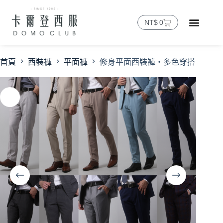
NT$
0
首頁
西裝褲
平面褲
修身平面西裝褲・多色穿搭