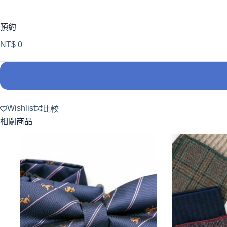
預約
NT$
0
A
l
Wishlist
比較
t
e
相關商品
r
n
a
t
i
v
e
: