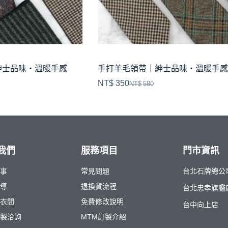
紳士品味・溫暖手感
手打羊毛領帶｜紳士品味・溫暖手感
NT$
350
NT$
580
我們
服務項目
門市資訊
故事
常見問題
台北石牌總公
報導
退換貨流程
台北忠孝旗艦
試衣間
免費修改說明
台中向上店
訂製洽詢
MTM訂製介紹