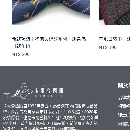
新款領結｜狗狗與條紋系列・綁帶為
羊毛口袋巾｜
同款花色
NT$
190
NT$
290
關於
品牌
卡爾登西服自1982年創立，為台灣在地的服飾傳產品
相關
牌，產品皆為自家買布打版設計、生產製造。2020年
紳士
疫情爆發，也是卡爾登轉型年輕化的初始，從0開始重”
心”出發，致力提升服務項目和品質，希望讓更多人認
團體
識我們，也努力帶給大家更好的穿著體驗。