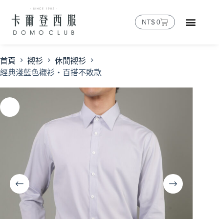
NT$
0
首頁
襯衫
休閒襯衫
經典淺藍色襯衫・百搭不敗款