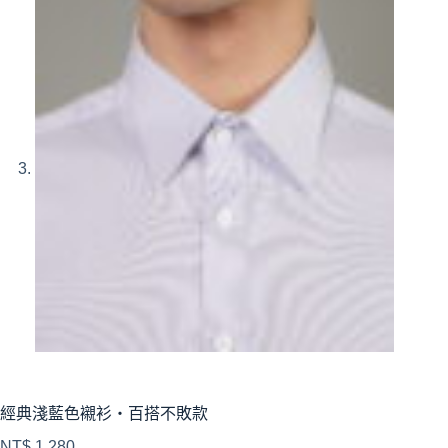
經典淺藍色襯衫・百搭不敗款
NT$
1,280