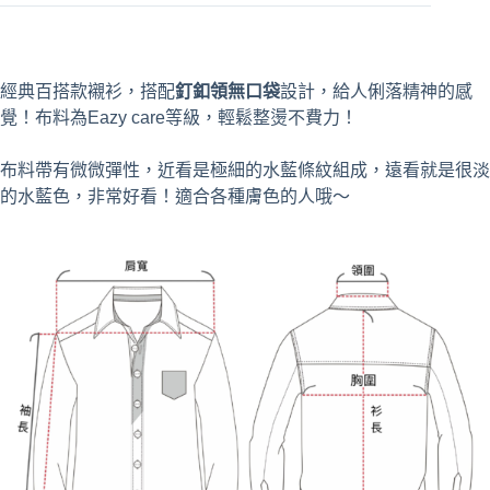
v
e
:
經典百搭款襯衫，搭配
釘釦領無口袋
設計，給人俐落精神的感
覺！布料為Eazy care等級，輕鬆整燙不費力！
布料帶有微微彈性，近看是極細的水藍條紋組成，遠看就是很淡
的水藍色，非常好看！適合各種膚色的人哦～