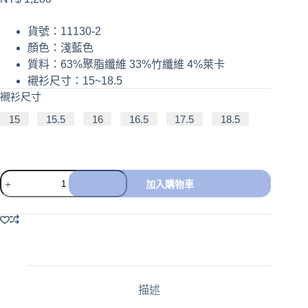
貨號：11130-2
顏色：淺藍色
質料：63%
聚脂纖維
33%
竹纖維
4%
萊卡
襯衫尺寸：15~18.5
襯衫尺寸
15
15.5
16
16.5
17.5
18.5
加入購物車
A
l
t
e
r
n
a
描述
t
i