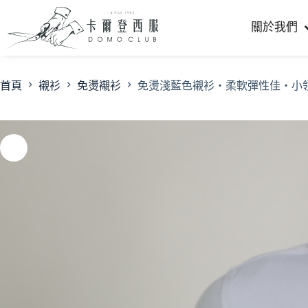
關於我們
首頁
襯衫
免燙襯衫
免燙淺藍色襯衫・柔軟彈性佳・小