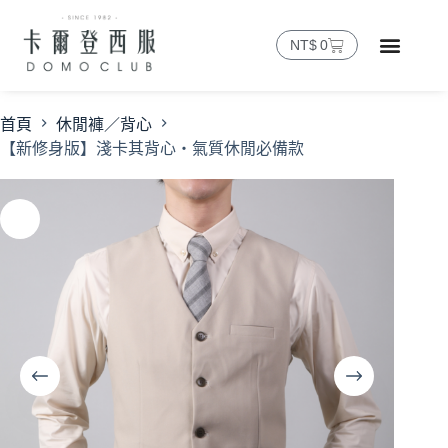
NT$
0
首頁
休閒褲／背心
【新修身版】淺卡其背心・氣質休閒必備款