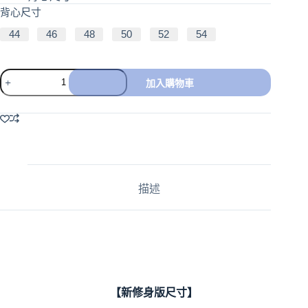
背心尺寸
44
46
48
50
52
54
加入購物車
A
l
t
e
r
n
a
描述
t
i
v
e
:
【新修身版尺寸】