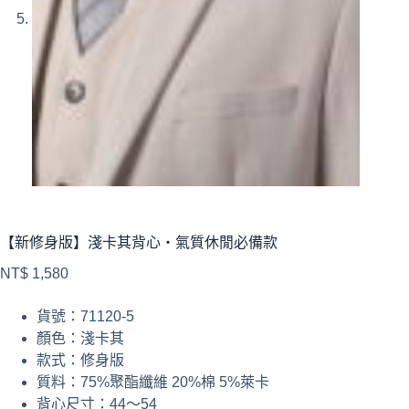
【新修身版】淺卡其背心・氣質休閒必備款
NT$
1,580
貨號：71120-5
顏色：淺卡其
款式：修身版
質料：75%聚酯纖維 20%棉 5%萊卡
背心尺寸：44～54