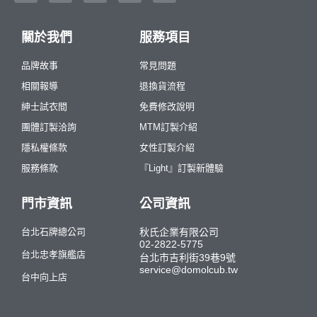
關於我們
服務項目
品牌故事
常見問題
相關報導
退換貨流程
紳士試衣間
免費修改說明
團體訂製洽詢
MTM訂製介紹
隱私權條款
女性訂製介紹
服務條款
『Light』訂製新體驗
門市資訊
公司資訊
台北石牌總公司
秋氏企業有限公司
02-2822-5775
台北忠孝旗艦店
台北市吉利街39巷9號
service@domolcub.tw
台中向上店