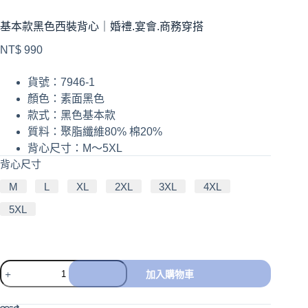
基本款黑色西裝背心｜婚禮.宴會.商務穿搭
NT$
990
貨號：7946-1
顏色：素面黑色
款式：黑色基本款
質料：聚脂纖維80% 棉20%
背心尺寸：M～5XL
背心尺寸
M
L
XL
2XL
3XL
4XL
5XL
加入購物車
A
l