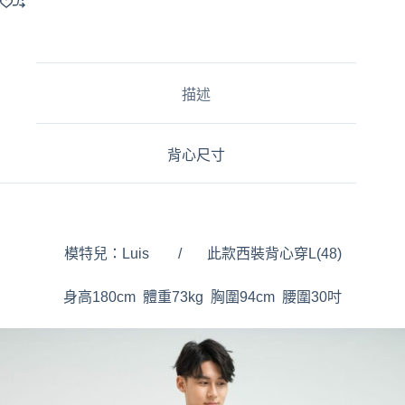
t
e
r
n
a
描述
t
i
v
e
背心尺寸
:
模特兒：Luis / 此款西裝背心穿L(48)
身高180cm 體重73kg 胸圍94cm 腰圍30吋