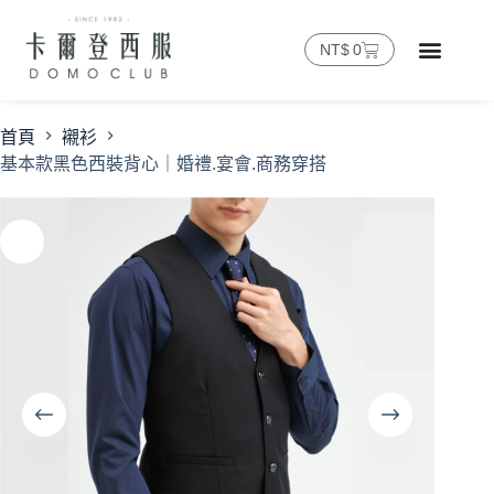
NT$
0
首頁
襯衫
基本款黑色西裝背心｜婚禮.宴會.商務穿搭