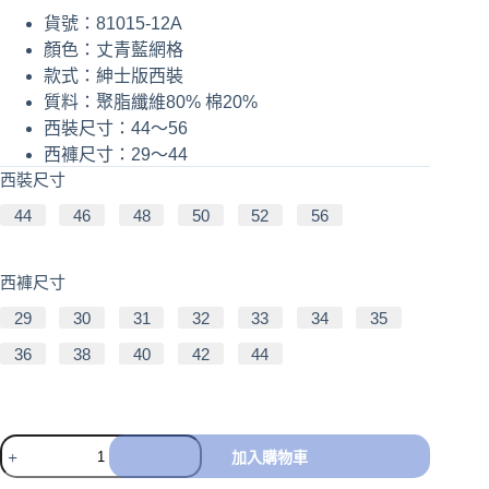
貨號：81015-12A
顏色：丈青藍網格
款式：紳士版西裝
質料：聚脂纖維80% 棉20%
西裝尺寸：44～56
西褲尺寸：29～44
西裝尺寸
44
46
48
50
52
56
西褲尺寸
29
30
31
32
33
34
35
36
38
40
42
44
加入購物車
A