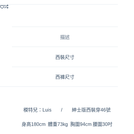
l
t
e
r
n
a
描述
t
i
v
e
西裝尺寸
:
西褲尺寸
模特兒：Luis / 紳士版西裝穿46號
身高180cm 體重73kg 胸圍94cm 腰圍30吋