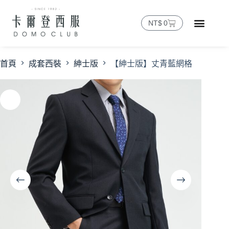
NT$
0
首頁
成套西裝
紳士版
【紳士版】丈青藍網格