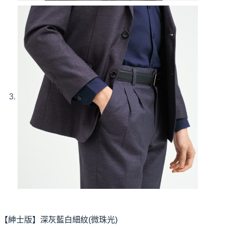
【紳士版】深灰藍白細紋(微珠光)