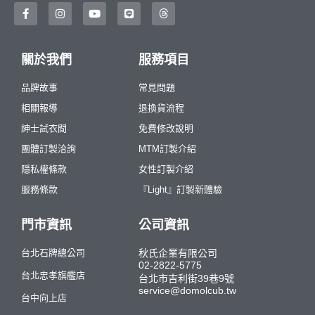
關於我們
服務項目
品牌故事
常見問題
相關報導
退換貨流程
紳士試衣間
免費修改說明
團體訂製洽詢
MTM訂製介紹
隱私權條款
女性訂製介紹
服務條款
『Light』訂製新體驗
門市資訊
公司資訊
台北石牌總公司
秋氏企業有限公司
02-2822-5775
台北忠孝旗艦店
台北市吉利街39巷9號
service@domolcub.tw
台中向上店