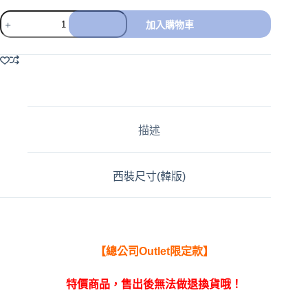
加入購物車
A
l
t
e
r
n
a
描述
t
i
v
e
西裝尺寸(韓版)
:
【總公司Outlet限定款】
特價商品，售出後無法做退換貨哦！