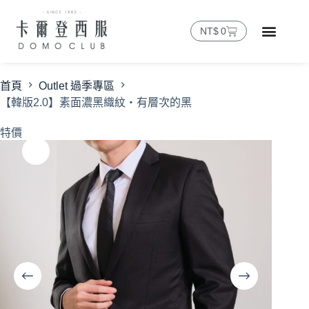
NT$
0
首頁
Outlet 過季專區
【韓版2.0】素面濃黑織紋・有層次的黑
特價