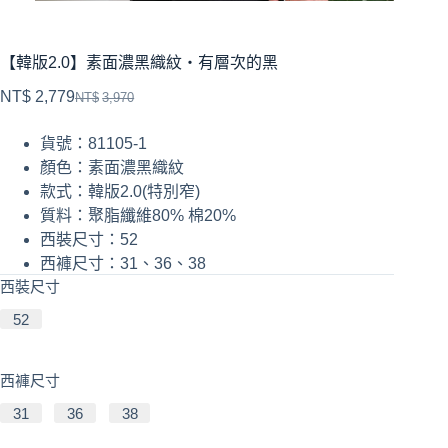
【韓版2.0】素面濃黑織紋・有層次的黑
NT$
2,779
NT$
3,970
貨號：81105-1
顏色：素面濃黑織紋
款式：韓版2.0(特別窄)
質料：聚脂纖維80% 棉20%
西裝尺寸：52
西褲尺寸：31、36、38
西裝尺寸
52
西褲尺寸
31
36
38