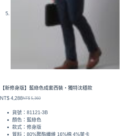
【新修身版】藍綠色成套西裝・獨特沈穩款
NT$
4,288
NT$
5,360
貨號：81121-3B
顏色：藍綠色
款式：修身版
質料：80%聚酯纖維 16%棉 4%萊卡