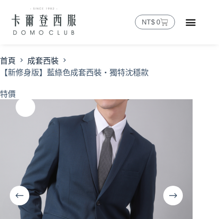
NT$
0
首頁
成套西裝
【新修身版】藍綠色成套西裝・獨特沈穩款
特價