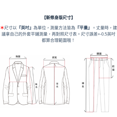
【新修身版尺寸】
＊
尺寸以
『英吋』
為單位，測量方法皆為
『平量』
。丈量時，建
議拿自己的外套平鋪測量，再對照尺寸表。尺寸誤差+-0.5英吋
都算合理範圍哦！