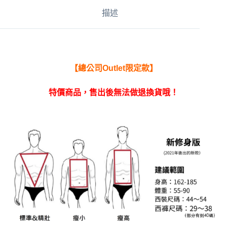
a
描述
t
i
v
e
:
【總公司Outlet限定款】
特價商品，售出後無法做退換貨哦！