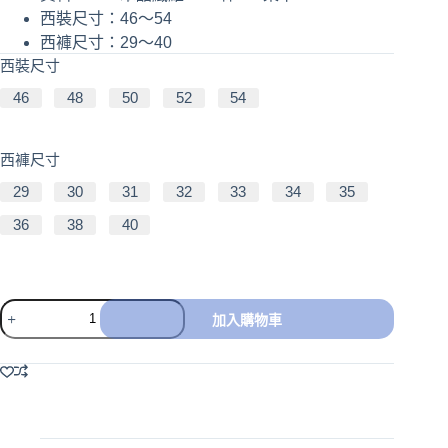
西裝尺寸：46～54
西褲尺寸：29～40
西裝尺寸
46
48
50
52
54
西褲尺寸
29
30
31
32
33
34
35
36
38
40
加入購物車
A
l
t
e
r
n