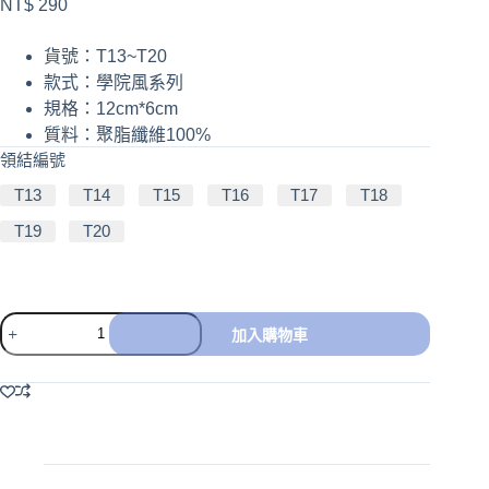
NT$
290
貨號：T13~T20
款式：學院風系列
規格：12cm*6cm
質料：聚脂纖維100%
領結編號
T13
T14
T15
T16
T17
T18
T19
T20
加入購物車
A
l
t
e
r
n
a