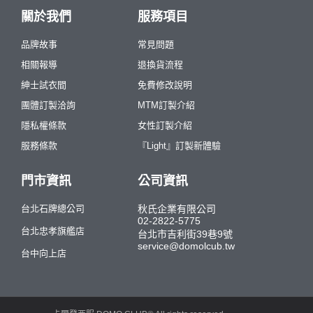
關於我們
服務項目
品牌故事
常見問題
相關報導
退換貨流程
紳士試衣間
免費修改說明
團體訂製洽詢
MTM訂製介紹
隱私權條款
女性訂製介紹
服務條款
『Light』訂製新體驗
門市資訊
公司資訊
台北石牌總公司
秋氏企業有限公司
02-2822-5775
台北忠孝旗艦店
台北市吉利街39巷9號
service@domolcub.tw
台中向上店