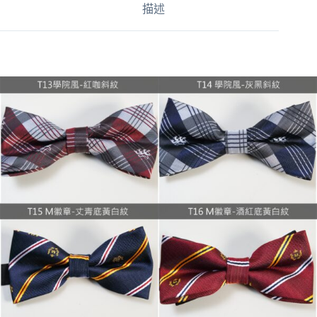
描述
t
i
v
e
: