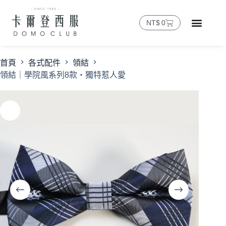
NT$
0
首頁
各式配件
領結
領結｜學院風系列8款・獨特惹人愛