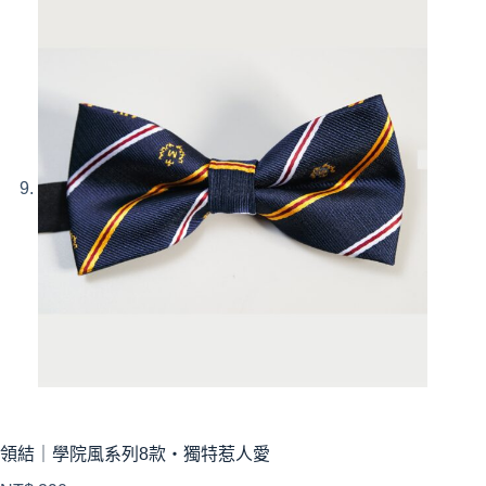
領結｜學院風系列8款・獨特惹人愛