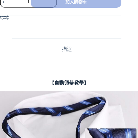
加入購物車
A
l
t
e
r
n
a
描述
t
i
v
e
:
【自動領帶教學】