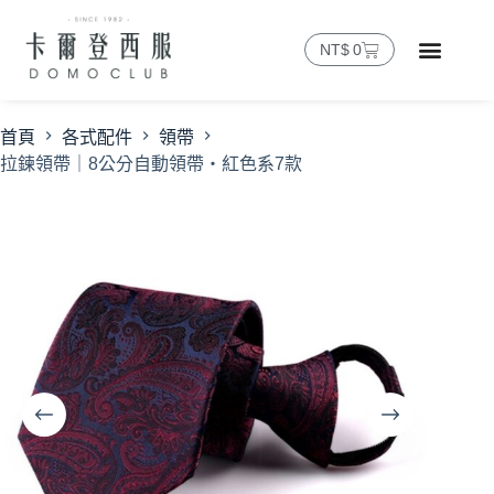
NT$
0
首頁
各式配件
領帶
拉鍊領帶｜8公分自動領帶・紅色系7款