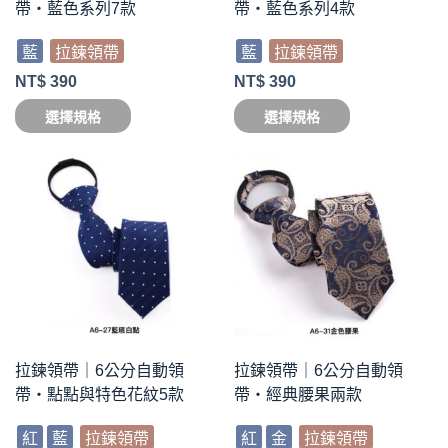
帶・藍色系列7款
帶・藍色系列4款
藍
拉鍊領帶
藍
拉鍊領帶
NT$
390
NT$
390
選擇規格
選擇規格
拉鍊領帶｜6公分自動領
拉鍊領帶｜6公分自動領
帶・點點與特色花紋5款
帶・經典腰果兩款
紅
藍
拉鍊領帶
紅
金
拉鍊領帶