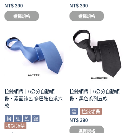
NT$
390
NT$
390
選擇規格
選擇規格
拉鍊領帶｜6公分自動領
拉鍊領帶｜6公分自動領
帶・素面純色.多巴胺色系六
帶・黑色系列五款
款
黑
拉鍊領帶
粉
紅
藍
銀
NT$
390
拉鍊領帶
選擇規格