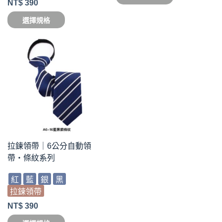
NT$
390
選擇規格
拉鍊領帶｜6公分自動領
帶・條紋系列
紅
藍
銀
黑
拉鍊領帶
NT$
390