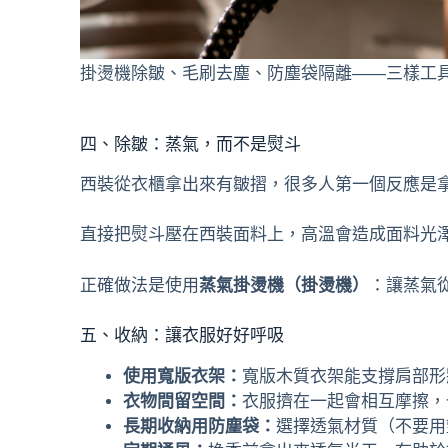
掛燙機除皺、毛刷去塵、防塵袋隔離——三樣工
四、除皺：蒸氣，而不是熨斗
西裝從衣櫃拿出來有皺摺，很多人第一個反應是
直接把熨斗壓在西裝面料上，高溫會造成面料光
正確做法是使用
蒸氣掛燙機（掛燙機）
：讓蒸氣
五、收納：讓衣服好好呼吸
使用寬版衣架：
寬版木質衣架能支撐肩部形
衣物間留空間：
衣服擠在一起會相互摩擦，
長期收納用防塵袋：
選擇透氣材質（不要用