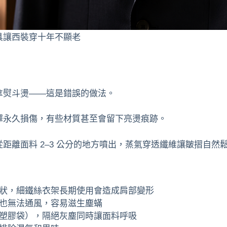
具讓西裝穿十年不顯老
拿熨斗燙——這是錯誤的做法。
澤永久損傷，有些材質甚至會留下亮燙痕跡。
從距離面料 2–3 公分的地方噴出，蒸氣穿透纖維讓皺摺自然
狀，細鐵絲衣架長期使用會造成肩部變形
也無法通風，容易滋生塵蟎
塑膠袋），隔絕灰塵同時讓面料呼吸