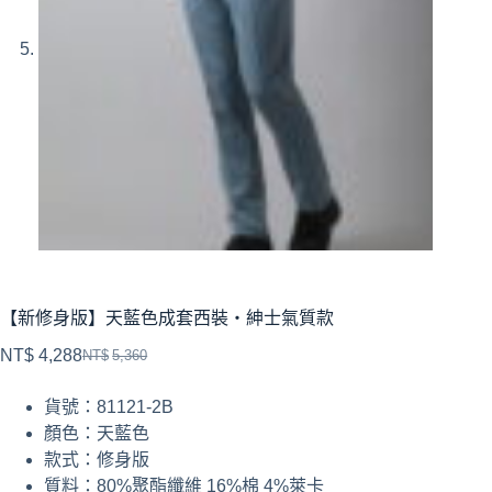
【新修身版】天藍色成套西裝・紳士氣質款
NT$
4,288
NT$
5,360
貨號：81121-2B
顏色：天藍色
款式：修身版
質料：80%聚酯纖維 16%棉 4%萊卡