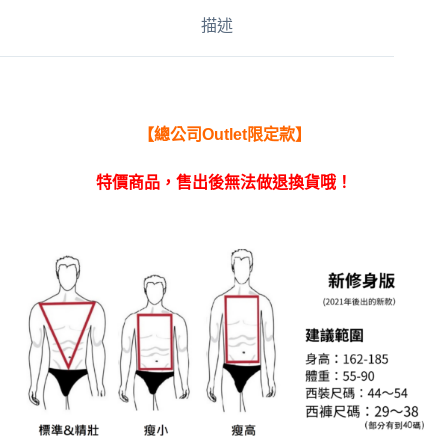
a
描述
t
i
v
e
:
【總公司Outlet限定款】
特價商品，售出後無法做退換貨哦！