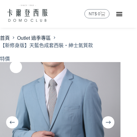
NT$
0
首頁
Outlet 過季專區
【新修身版】天藍色成套西裝・紳士氣質款
特價