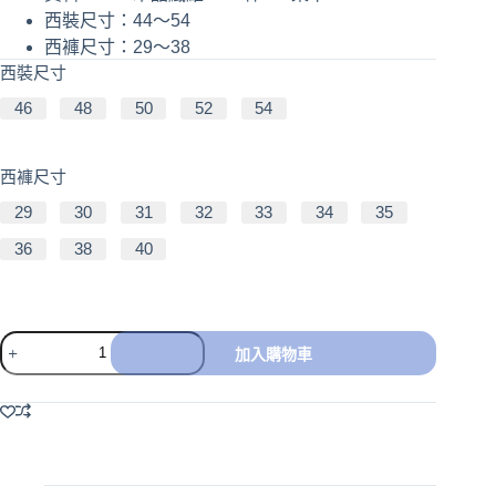
西裝尺寸：44～54
西褲尺寸：29～38
西裝尺寸
46
48
50
52
54
西褲尺寸
29
30
31
32
33
34
35
36
38
40
加入購物車
A
l
t
e
r
n