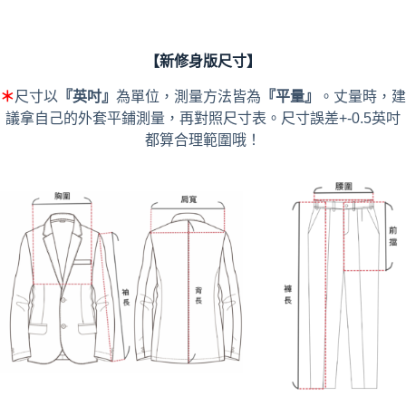
【新修身版尺寸】
＊
尺寸以
『英吋』
為單位，測量方法皆為
『平量』
。丈量時，建
議拿自己的外套平鋪測量，再對照尺寸表。尺寸誤差+-0.5英吋
都算合理範圍哦！