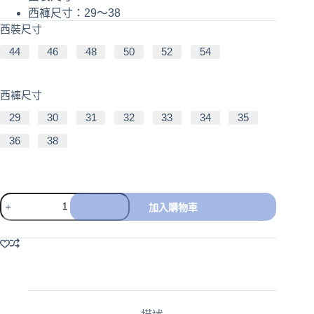
西褲尺寸：29～38
西裝尺寸
44
46
48
50
52
54
西褲尺寸
29
30
31
32
33
34
35
36
38
加入購物車
A
l
t
e
r
n
a