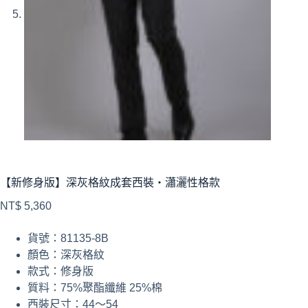
【新修身版】深灰格紋成套西裝・瀟灑性格款
NT$
5,360
貨號：81135-8B
顏色：深灰格紋
款式：修身版
質料：75%聚酯纖維 25%棉
西裝尺寸：44～54