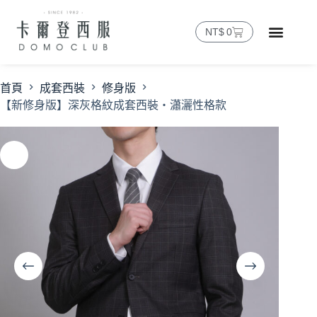
NT$
0
首頁
成套西裝
修身版
【新修身版】深灰格紋成套西裝・瀟灑性格款