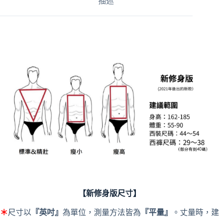
描述
t
i
v
e
:
【新修身版尺寸】
＊
尺寸以
『英吋』
為單位，測量方法皆為
『平量』
。丈量時，建