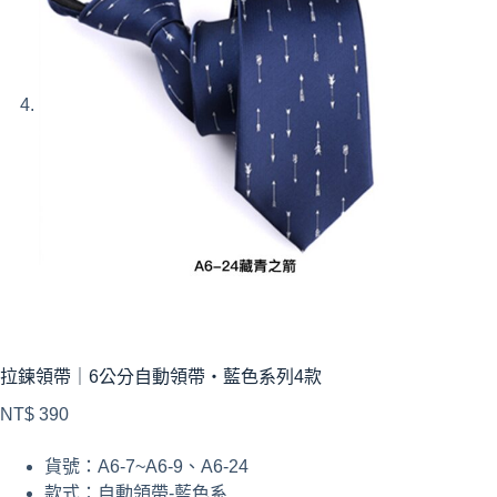
拉鍊領帶｜6公分自動領帶・藍色系列4款
NT$
390
貨號：A6-7~A6-9、A6-24
款式：自動領帶-藍色系