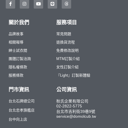
關於我們
服務項目
品牌故事
常見問題
相關報導
退換貨流程
紳士試衣間
免費修改說明
團體訂製洽詢
MTM訂製介紹
隱私權條款
女性訂製介紹
服務條款
『Light』訂製新體驗
門市資訊
公司資訊
台北石牌總公司
秋氏企業有限公司
02-2822-5775
台北忠孝旗艦店
台北市吉利街39巷9號
service@domolcub.tw
台中向上店