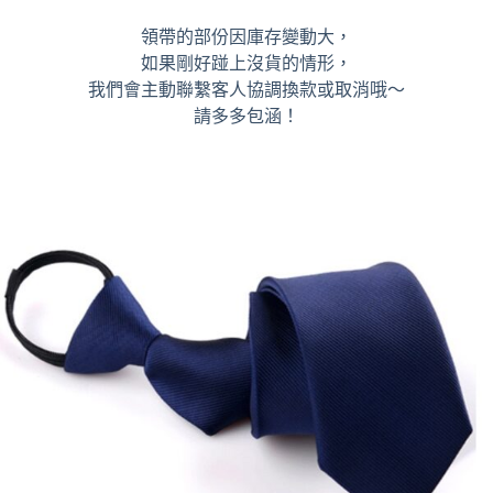
領帶的部份因庫存變動大，
如果剛好踫上沒貨的情形，
我們會主動聯繫客人協調換款或取消哦～
請多多包涵！