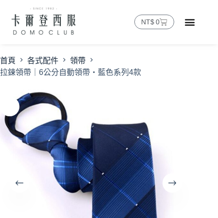
NT$
0
首頁
各式配件
領帶
拉鍊領帶｜6公分自動領帶・藍色系列4款