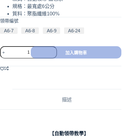
規格：最寬處6公分
質料：聚脂纖維100%
領帶編號
A6-7
A6-8
A6-9
A6-24
加入購物車
A
l
t
e
r
n
a
描述
t
i
v
e
:
【自動領帶教學】