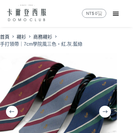
NT$
0
首頁
襯衫
商務襯衫
手打領帶｜7cm學院風三色・紅.灰.藍綠