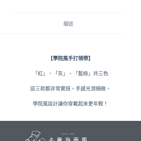
e
r
n
a
描述
t
i
v
e
:
【學院風手打領帶】
「紅」、「灰」、「藍綠」共三色
這三款都非常實搭，手感光滑細緻，
學院風設計讓你穿戴起來更年輕！