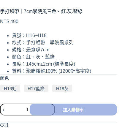
手打領帶｜7cm學院風三色・紅.灰.藍綠
NT$
490
貨號：H16~H18
款式：手打領帶—學院風系列
規格：最寬處7cm
顏色：紅、灰、藍綠
長度：145cm±2cm (標準長度)
質料：聚脂纖維100% (1200針高密度)
顏色
H16紅
H17藍綠
H18灰
加入購物車
A
l
t