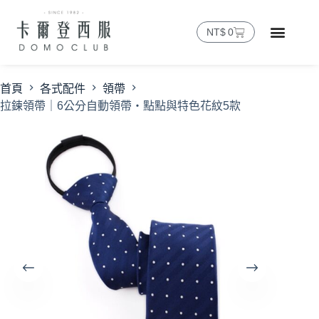
NT$
0
首頁
各式配件
領帶
拉鍊領帶｜6公分自動領帶・點點與特色花紋5款