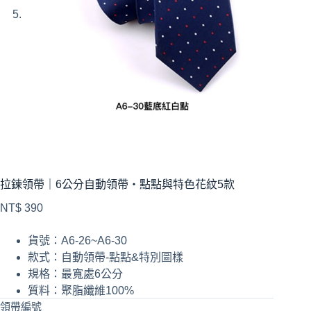
拉鍊領帶｜6公分自動領帶・點點與特色花紋5款
NT$
390
貨號：A6-26~A6-30
款式：自動領帶-點點&特別圖樣
規格：最寬處6公分
質料：聚脂纖維100%
領帶編號