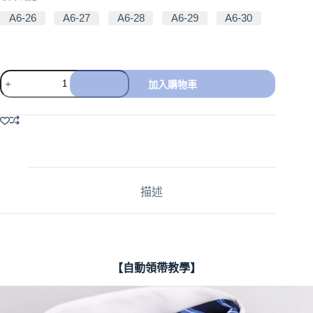
A6-26
A6-27
A6-28
A6-29
A6-30
加入購物車
A
l
t
e
r
n
a
描述
t
i
v
e
:
【自動領帶教學】