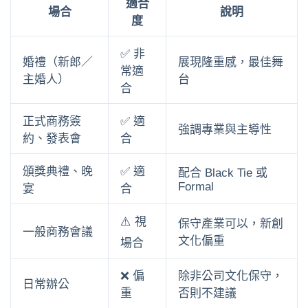
適合
場合
說明
度
✅ 非
婚禮（新郎／
展現隆重感，最佳舞
常適
主婚人）
台
合
正式商務簽
✅ 適
強調專業與主導性
約、發表會
合
頒獎典禮、晚
✅ 適
配合 Black Tie 或
Formal
宴
合
⚠️ 視
保守產業可以，新創
一般商務會議
文化偏重
場合
❌ 偏
除非公司文化保守，
日常辦公
重
否則不建議