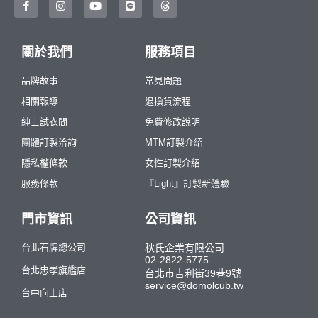
關於我們
服務項目
品牌故事
常見問題
相關報導
退換貨流程
紳士試衣間
免費修改說明
團體訂製洽詢
MTM訂製介紹
隱私權條款
女性訂製介紹
服務條款
『Light』訂製新體驗
門市資訊
公司資訊
台北石牌總公司
秋氏企業有限公司
02-2822-5775
台北忠孝旗艦店
台北市吉利街39巷9號
service@domolcub.tw
台中向上店