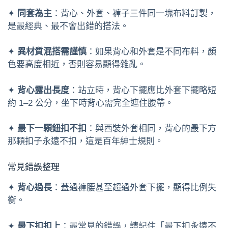
✦
同套為主
：背心、外套、褲子三件同一塊布料訂製，
是最經典、最不會出錯的搭法。
✦
異材質混搭需謹慎
：如果背心和外套是不同布料，顏
色要高度相近，否則容易顯得雜亂。
✦
背心露出長度
：站立時，背心下擺應比外套下擺略短
約 1–2 公分，坐下時背心需完全遮住腰帶。
✦
最下一顆鈕扣不扣
：與西裝外套相同，背心的最下方
那顆扣子永遠不扣，這是百年紳士規則。
常見錯誤整理
✦
背心過長
：蓋過褲腰甚至超過外套下擺，顯得比例失
衡。
✦
最下扣扣上
：最常見的錯誤，請記住「最下扣永遠不