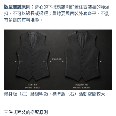
版型關鍵原則：
背心的下擺應該剛好蓋住西裝褲的腰頭
扣，不可以過長或過短；肩線要與西裝外套齊平，不能
有多餘的布料堆疊。
修身版（左）腰線明顯，標準版（右）活動空間較大
三件式西裝的搭配原則