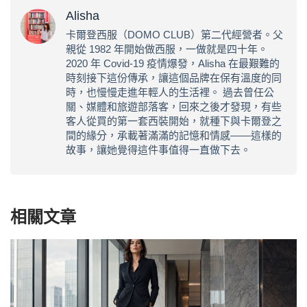
Alisha
卡爾登西服（DOMO CLUB）第二代經營者。父
親從 1982 年開始做西服，一做就是四十年。
2020 年 Covid-19 疫情爆發，Alisha 在最艱難的
時刻接下這份傳承，讓這個品牌在保有溫度的同
時，也慢慢走進年輕人的生活裡。 過去曾任公
關、媒體和旅遊部落客，回來之後才發現，有些
客人從買的第一套西裝開始，就種下與卡爾登之
間的緣分，承載著滿滿的記憶和情感——這樣的
故事，讓她覺得這件事值得一直做下去。
相關文章