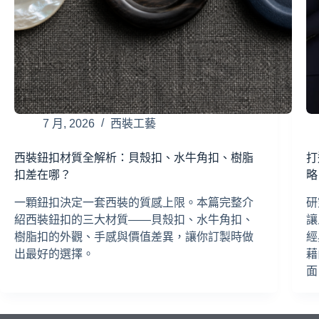
7 月, 2026
西裝工藝
西裝鈕扣材質全解析：貝殼扣、水牛角扣、樹脂
打
扣差在哪？
略
一顆鈕扣決定一套西裝的質感上限。本篇完整介
研
紹西裝鈕扣的三大材質——貝殼扣、水牛角扣、
讓
樹脂扣的外觀、手感與價值差異，讓你訂製時做
經
出最好的選擇。
藉
面