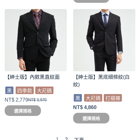
【紳士版】內斂黑直紋面
【紳士版】黑底細條紋(白
紋)
黑
四季款
大尺碼
黑
大尺碼
打褶褲
NT$
2,779
NT$
3,970
NT$
4,860
選擇規格
選擇規格
1
2