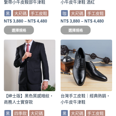
繫帶小牛皮鞍部牛津鞋
小牛皮牛津鞋 酒紅
黑
大尺碼
手工皮鞋
咖
大尺碼
手工皮鞋
NT$
3,880
–
NT$
4,480
NT$
3,880
–
NT$
4,480
選擇規格
選擇規格
【紳士版】黑色質感暗紋・
台灣手工皮鞋｜經典熱銷・
商務人士實穿款
小牛皮牛津鞋
黑
四季款
大尺碼
黑
大尺碼
手工皮鞋