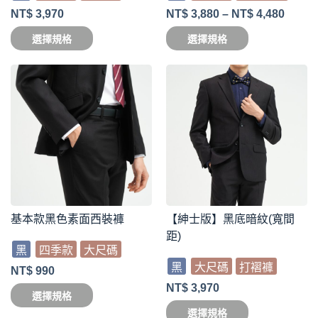
NT$
3,970
NT$
3,880
–
NT$
4,480
選擇規格
選擇規格
基本款黑色素面西裝褲
【紳士版】黑底暗紋(寬間
距)
黑
四季款
大尺碼
黑
大尺碼
打褶褲
NT$
990
NT$
3,970
選擇規格
選擇規格