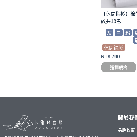
【休閒襯衫】棉
紋共13色
灰
白
粉
休閒襯衫
NT$
790
選擇規格
關於我
品牌故事