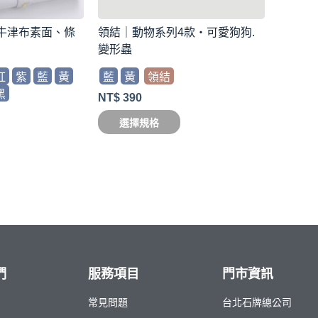
牛津布素面、條
領結｜動物系列4款・可愛狗狗.
變形蟲
紅
紫
藍
黃
藍
黃
領結
黑
NT$
390
選擇規格
們
服務項目
門市資訊
常見問題
台北石牌總公司