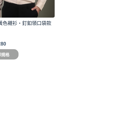
黃色襯衫・釘釦領口袋款
280
擇規格