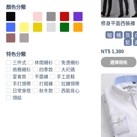
顏色分類
修身平面西裝褲
咖
橘
灰
駝
NT$
1,380
特色分類
三件式
休閒襯衫
免燙襯衫
選擇規格
商務襯衫
四季款
大尺碼
宴會款
平面褲
手工皮鞋
手打領帶
打褶褲
拉鍊領帶
日常穿搭
秋冬款
西裝背心
領結