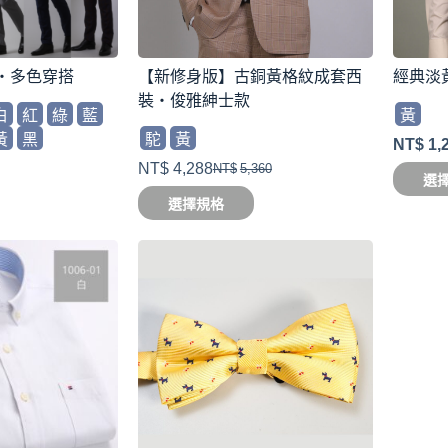
・多色穿搭
【新修身版】古銅黃格紋成套西
經典淡
裝・俊雅紳士款
白
紅
綠
藍
黃
黃
黑
駝
黃
NT$
1,
NT$
4,288
NT$
5,360
選
選擇規格