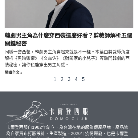
韓劇男主角為什麼穿西裝這麼好看？剪裁師解析五個
關鍵秘密
同樣一套西裝，韓劇男主角穿起來就是不一樣。本篇由剪裁師角度
解析《黑暗榮耀》《文森佐》《財閥家的小兒子》等熱門韓劇的西
裝秘密，讓你也能穿出男主角感。
閱讀全文 »
1
2
3
4
5
卡爾登西服自1982年創立，為台灣在地的服飾傳產品牌，產品皆
為自家買布打版設計、生產製造。2020年疫情爆發，也是卡爾登