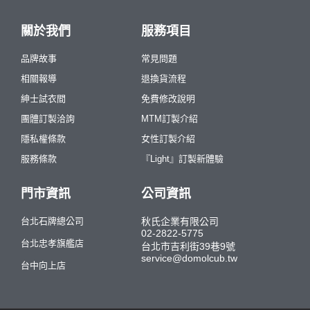
關於我們
服務項目
品牌故事
常見問題
相關報導
退換貨流程
紳士試衣間
免費修改說明
團體訂製洽詢
MTM訂製介紹
隱私權條款
女性訂製介紹
服務條款
『Light』訂製新體驗
門市資訊
公司資訊
台北石牌總公司
秋氏企業有限公司
02-2822-5775
台北忠孝旗艦店
台北市吉利街39巷9號
service@domolcub.tw
台中向上店