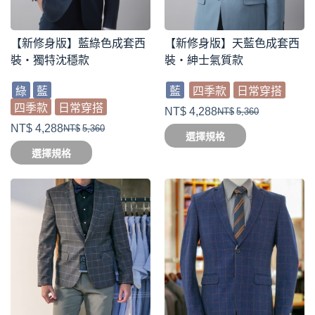
【新修身版】藍綠色成套西
【新修身版】天藍色成套西
裝・獨特沈穩款
裝・紳士氣質款
綠
藍
藍
四季款
日常穿搭
四季款
日常穿搭
NT$
4,288
NT$
5,360
NT$
4,288
NT$
5,360
選擇規格
選擇規格