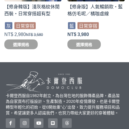
【修身韓版】淺灰格紋休閒
【修身版】人氣暢銷款・藍
西裝・日常穿搭超有型
格仿毛呢／橘咖虛線
灰
日常穿搭
藍
日常穿搭
NT$
2,980
NT$
3,980
NT$
3,580
選擇規格
選擇規格
卡爾登西服自1982年創立，為台灣在地的服飾傳產品牌，產品皆
為自家買布打版設計、生產製造。2020年疫情爆發，也是卡爾登
轉型年輕化的初始，從0開始重”心”出發，致力提升服務項目和品
質，希望讓更多人認識我們，也努力帶給大家更好的穿著體驗。